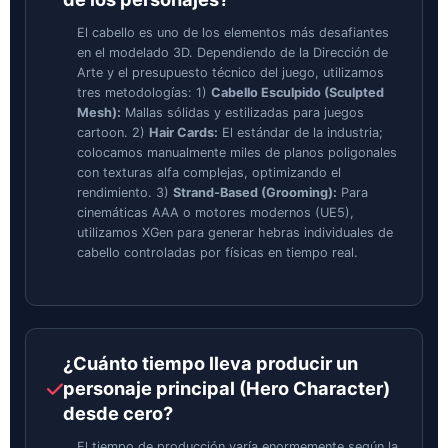
El cabello es uno de los elementos más desafiantes
en el modelado 3D. Dependiendo de la Dirección de
Arte y el presupuesto técnico del juego, utilizamos
tres metodologías: 1)
Cabello Esculpido (Sculpted
Mesh):
Mallas sólidas y estilizadas para juegos
cartoon. 2)
Hair Cards:
El estándar de la industria;
colocamos manualmente miles de planos poligonales
con texturas alfa complejas, optimizando el
rendimiento. 3)
Strand-Based (Grooming):
Para
cinemáticas AAA o motores modernos (UE5),
utilizamos XGen para generar hebras individuales de
cabello controladas por físicas en tiempo real.
¿Cuánto tiempo lleva producir un
personaje principal (Hero Character)
desde cero?
El tiempo de producción varía enormemente según la