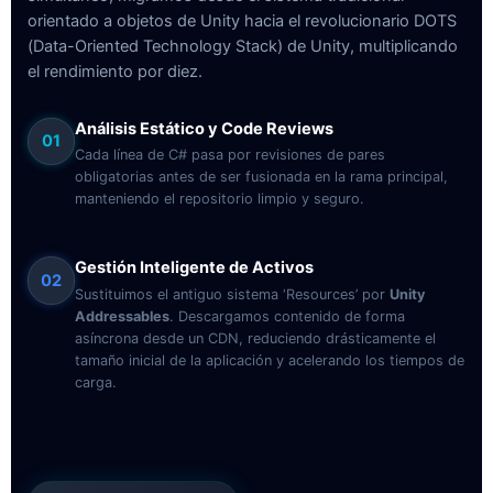
orientado a objetos de Unity hacia el revolucionario DOTS
(Data-Oriented Technology Stack) de Unity, multiplicando
el rendimiento por diez.
Análisis Estático y Code Reviews
01
Cada línea de C# pasa por revisiones de pares
obligatorias antes de ser fusionada en la rama principal,
manteniendo el repositorio limpio y seguro.
Gestión Inteligente de Activos
02
Sustituimos el antiguo sistema ‘Resources’ por
Unity
Addressables
. Descargamos contenido de forma
asíncrona desde un CDN, reduciendo drásticamente el
tamaño inicial de la aplicación y acelerando los tiempos de
carga.