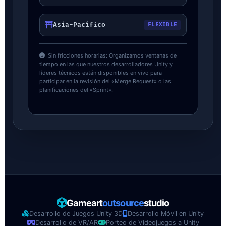
Asia-Pacífico
FLEXIBLE
Sin fricciones horarias: Organizamos ventanas de
tiempo en las que nuestros desarrolladores Unity y
líderes técnicos están disponibles en vivo para
participar en la revisión del «Merge Request» o las
planificaciones del «Sprint».
Turkish
Georgian
Armenian
Azerbaijani
Gameart
outsource
studio
Uzbek
Desarrollo de Juegos Unity 3D
Desarrollo Móvil en Unity
Desarrollo de VR/AR
Porteo de Videojuegos a Unity